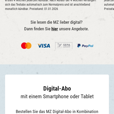
ersten 4 Wochen jederzeit kündbar. Nach Ablauf der 4 Wochen verlängert
jederze
sich das Testabo automatisch zum Normalpreis und ist anschließend
automat
monatlich kündbar. Preisstand: 01.01.2026
Preisst
Sie lesen die MZ lieber digital?
Dann finden Sie
hier
unsere Angebote.
Digital-Abo
mit einem Smartphone oder Tablet
Bestellen Sie das MZ Digital-Abo in Kombination